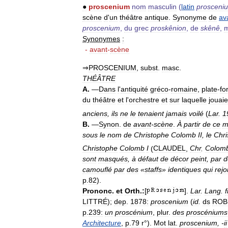
●
proscenium
nom
masculin
(
latin
prosceni
scène
d
'
un
théâtre
antique
.
Synonyme
de
av
proscenium
,
du
grec
proskênion
,
de
skênê
,
Synonymes
:
-
avant
-
scène
⇒
PROSCENIUM
,
subst
.
masc
.
THÉÂTRE
A
.
—
Dans
l
'
antiquité
gréco
-
romaine
,
plate
-
fo
du
théâtre
et
l
'
orchestre
et
sur
laquelle
jouaie
anciens
,
ils
ne
le
tenaient
jamais
voilé
(
Lar
.
1
B
.
—
Synon
.
de
avant
-
scène
.
À
partir
de
ce
m
sous
le
nom
de
Christophe
Colomb
II
,
le
Chri
Christophe
Colomb
I
(
CLAUDEL
,
Chr
.
Colom
sont
masqués
,
à
défaut
de
décor
peint
,
par
d
camouflé
par
des
«
staffs
»
identiques
qui
rejo
p
.
82
).
Prononc
.
et
Orth
.
:
[
].
Lar
.
Lang
.
f
LITTRÉ
);
dep
.
1878:
proscenium
(
id
.
ds
ROB
p
.
239:
un
proscénium
,
plur
.
des
proscéniums
Architecture
,
p
.
79
r
°).
Mot
lat
.
proscenium
, -
ii