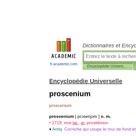
Dictionnaires et Ency
fr-academic.com
Encyclopédie Universelle
Encyclopédie Universelle
proscenium
proscenium
proscenium
[
prɔsenjɔm
]
n
.
m
.
•
1719
;
mot
lat
.
,
gr
.
proskênion
♦
Antiq
.
Corniche
qui
coupe
le
mur
de
fond
et