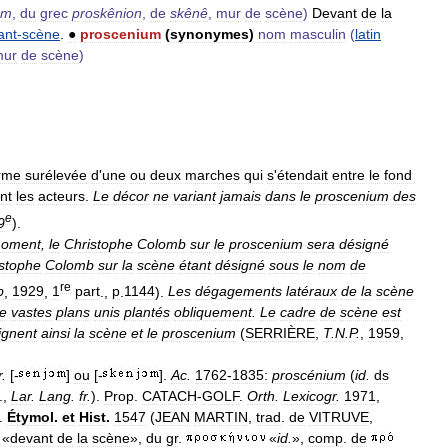
um
,
du
grec
proskênion
,
de
skênê
,
mur
de
scène
)
Devant
de
la
ant
-
scène
.
●
proscenium
(
synonymes
)
nom
masculin
(
latin
mur
de
scène
)
rme
surélevée
d
'
une
ou
deux
marches
qui
s
'
étendait
entre
le
fond
nt
les
acteurs
.
Le
décor
ne
variant
jamais
dans
le
proscenium
des
e
9
).
oment
,
le
Christophe
Colomb
sur
le
proscenium
sera
désigné
stophe
Colomb
sur
la
scène
étant
désigné
sous
le
nom
de
re
b
,
1929
,
1
part
.,
p
.
1144
).
Les
dégagements
latéraux
de
la
scène
e
vastes
plans
unis
plantés
obliquement
.
Le
cadre
de
scène
est
ignent
ainsi
la
scène
et
le
proscenium
(
SERRIÈRE
,
T
.
N
.
P
.
,
1959
,
r
.
[-
]
ou
[-
].
Ac
.
1762
-
1835:
proscénium
(
id
.
ds
.,
Lar
.
Lang
.
fr
.
).
Prop
.
CATACH
-
GOLF
.
Orth
.
Lexicogr
.
1971
,
.
Étymol
.
et
Hist
.
1547
(
JEAN
MARTIN
,
trad
.
de
VITRUVE
,
«
devant
de
la
scène
»,
du
gr
.
«
id
.
»,
comp
.
de