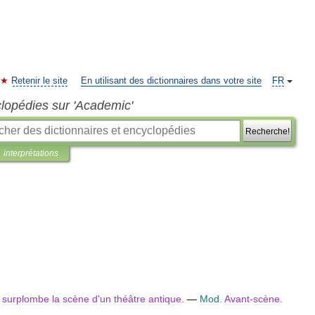
Retenir le site
En utilisant des dictionnaires dans votre site
FR
clopédies sur 'Academic'
Recherche!
interprétations
surplombe
la
scène
d
'
un
théâtre
antique
.
—
Mod
.
Avant
-
scène
.