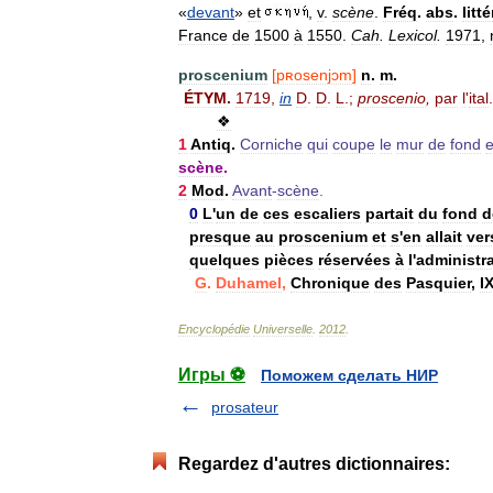
«
devant
»
et
,
v
.
scène
.
Fréq
.
abs
.
litté
France
de
1500
à
1550
.
Cah
.
Lexicol
.
1971
,
proscenium
[
pʀosenjɔm
]
n
.
m
.
ÉTYM
.
1719
,
in
D
.
D
.
L
.;
proscenio
,
par
l
'
ital
❖
1
Antiq
.
Corniche
qui
coupe
le
mur
de
fond
e
scène
.
2
Mod
.
Avant
-
scène
.
0
L
'
un
de
ces
escaliers
partait
du
fond
d
presque
au
proscenium
et
s
'
en
allait
ver
quelques
pièces
réservées
à
l
'
administr
G
.
Duhamel
,
Chronique
des
Pasquier
,
I
Encyclopédie
Universelle
.
2012
.
Игры ⚽
Поможем сделать НИР
prosateur
Regardez d'autres dictionnaires: