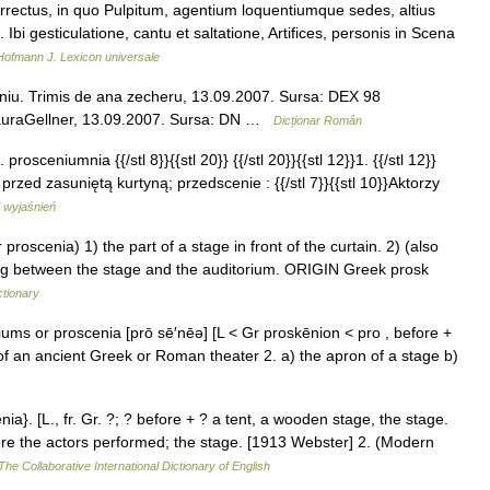
rectus, in quo Pulpitum, agentium loquentiumque sedes, altius
Ibi gesticulatione, cantu et saltatione, Artifices, personis in Scena
Hofmann J. Lexicon universale
u. Trimis de ana zecheru, 13.09.2007. Sursa: DEX 98
auraGellner, 13.09.2007. Sursa: DN …
Dicționar Român
 prosceniumnia {{/stl 8}}{{stl 20}} {{/stl 20}}{{stl 12}}1. {{/stl 12}}
 przed zasuniętą kurtyną; przedscenie : {{/stl 7}}{{stl 10}}Aktorzy
 wyjaśnień
scenia) 1) the part of a stage in front of the curtain. 2) (also
ng between the stage and the auditorium. ORIGIN Greek prosk
ctionary
ums or proscenia [prō sē′nēə] [L < Gr proskēnion < pro , before +
of an ancient Greek or Roman theater 2. a) the apron of a stage b)
ia}. [L., fr. Gr. ?; ? before + ? a tent, a wooden stage, the stage.
ere the actors performed; the stage. [1913 Webster] 2. (Modern
The Collaborative International Dictionary of English