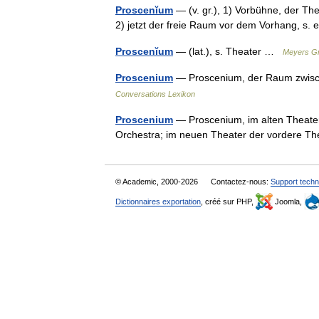
Proscenĭum
— (v. gr.), 1) Vorbühne, der The
2) jetzt der freie Raum vor dem Vorhang, s
Proscenĭum
— (lat.), s. Theater …
Meyers Gr
Proscenium
— Proscenium, der Raum zwisc
Conversations Lexikon
Proscenium
— Proscenium, im alten Theater 
Orchestra; im neuen Theater der vordere T
© Academic, 2000-2026
Contactez-nous:
Support techn
Dictionnaires exportation
, créé sur PHP,
Joomla,