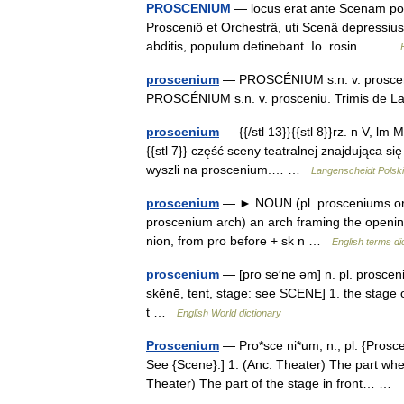
PROSCENIUM
— locus erat ante Scenam por
Prosceniô et Orchestrâ, uti Scenâ depressius. 
abditis, populum detinebant. Io. rosin.… …
proscenium
— PROSCÉNIUM s.n. v. prosceni
PROSCÉNIUM s.n. v. prosceniu. Trimis de L
proscenium
— {{/stl 13}}{{stl 8}}rz. n V, lm M.
{{stl 7}} część sceny teatralnej znajdująca się
wyszli na proscenium.… …
Langenscheidt Polski
proscenium
— ► NOUN (pl. prosceniums or pro
proscenium arch) an arch framing the openi
nion, from pro before + sk n …
English terms di
proscenium
— [prō sē′nē əm] n. pl. prosceni
skēnē, tent, stage: see SCENE] 1. the stage 
t …
English World dictionary
Proscenium
— Pro*sce ni*um, n.; pl. {Proscen
See {Scene}.] 1. (Anc. Theater) The part wh
Theater) The part of the stage in front… …