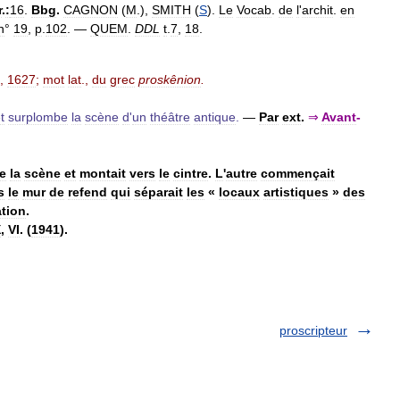
r
.
:
16
.
Bbg
.
CAGNON
(
M
.),
SMITH
(
S
).
Le
Vocab
.
de
l
'
archit
.
en
n
°
19
,
p
.
102
. —
QUEM
.
DDL
t
.
7
,
18
.
.,
1627
;
mot
lat
.,
du
grec
proskênion
.
t
surplombe
la
scène
d
'
un
théâtre
antique
.
—
Par
ext
.
⇒
Avant
-
e
la
scène
et
montait
vers
le
cintre
.
L
'
autre
commençait
s
le
mur
de
refend
qui
séparait
les
«
locaux
artistiques
»
des
ation
.
X
,
VI
. (
1941
).
proscripteur