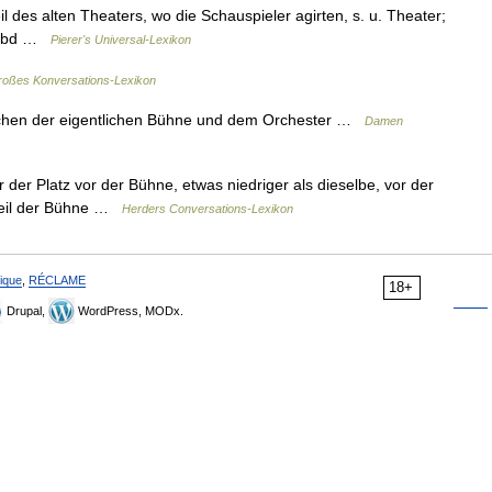
il des alten Theaters, wo die Schauspieler agirten, s. u. Theater;
. ebd …
Pierer's Universal-Lexikon
oßes Konversations-Lexikon
hen der eigentlichen Bühne und dem Orchester …
Damen
der Platz vor der Bühne, etwas niedriger als dieselbe, vor der
heil der Bühne …
Herders Conversations-Lexikon
ique
,
RÉCLAME
18+
Drupal,
WordPress, MODx.